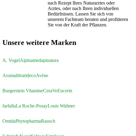
nach Rezept Ihres Naturarztes oder
Arztes, oder nach Ihren individuellen
Bedürfnissen. Lassen Sie sich von
unserem Fachteam beraten und profitieren
Sie von der Kraft der Pflanzen.
Unsere weitere Marken
A. Vogel
Alpinamed
apinatura
Aromalife
artdeco
Avène
Burgerstein Vitamine
CeraVe
Eucerin
farfalla
La Roche-Posay
Louis Widmer
Omida
Phytopharma
Rausch